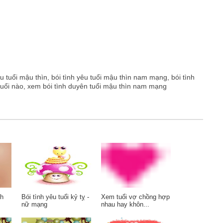
yêu tuổi mậu thìn, bói tình yêu tuổi mậu thìn nam mạng, bói tình
 tuổi nào, xem bói tình duyên tuổi mậu thìn nam mạng
nh
Bói tình yêu tuổi kỷ tỵ -
Xem tuổi vợ chồng hợp
nữ mạng
nhau hay khôn...