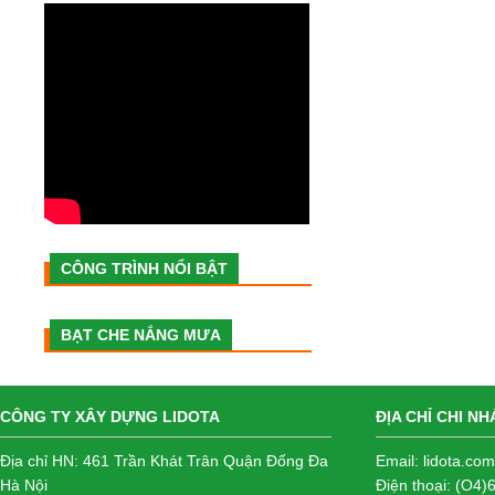
CÔNG TRÌNH NỔI BẬT
BẠT CHE NẮNG MƯA
CÔNG TY XÂY DỰNG LIDOTA
ĐỊA CHỈ CHI N
Địa chỉ HN: 461 Trần Khát Trân Quận Đống Đa
Email: lidota.c
Hà Nội
Điện thoại: (O4)