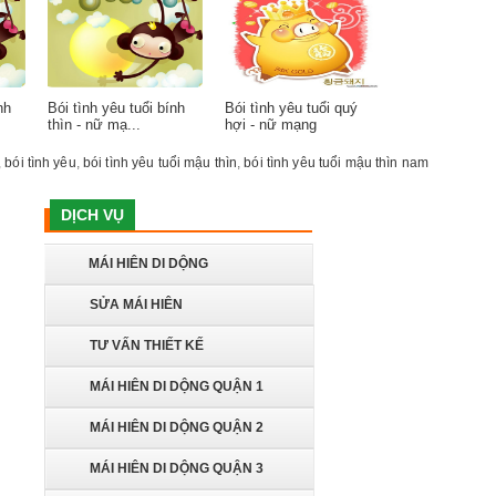
nh
Bói tình yêu tuổi bính
Bói tình yêu tuổi quý
thìn - nữ mạ...
hợi - nữ mạng
,
bói tình yêu
,
bói tình yêu tuổi mậu thìn
,
bói tình yêu tuổi mậu thìn nam
DỊCH VỤ
MÁI HIÊN DI DỘNG
SỬA MÁI HIÊN
TƯ VẤN THIẾT KẾ
MÁI HIÊN DI DỘNG QUẬN 1
MÁI HIÊN DI DỘNG QUẬN 2
MÁI HIÊN DI DỘNG QUẬN 3