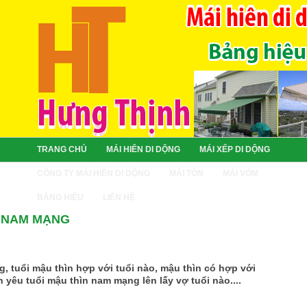
TRANG CHỦ
MÁI HIÊN DI DỘNG
MÁI XẾP DI DỘNG
CÔNG TY MÁI HIÊN DI DỘNG
MÁI TÔN
MÁI VÒM
BẢNG HIỆU
LIÊN HỆ
- NAM MẠNG
, tuổi mậu thìn hợp với tuổi nào, mậu thìn có hợp với
nh yêu tuổi mậu thìn nam mạng lên lấy vợ tuổi nào....