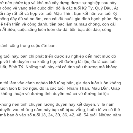
rở nên phức tạp và khó mà xây dựng được sự nghiệp sau này.
h công vẻ vang trên cuộc đời, đó là các tuổi Kỷ Tỵ, Quý Dậu, Ất
 này rất tốt và hợp với tuổi Mậu Thìn. Bạn kết hôn với tuổi Kỷ
ống đầy đủ và no ấm, con cái đủ nuôi, gia đình hạnh phúc. Bạn
ẽ tiến triển về công danh, tiền bạc làm ra mau chóng, con cái
 Ất Sửu, cuộc sống luôn luôn dư dả, tiền bạc dồi dào, công
thành công trong cuộc đời bạn.
g tuổi này, bạn chỉ phát triển được sự nghiệp đến một mức độ
ợp về tình duyên mà không hợp về đường tài lộc, đó là các tuổi:
uất, Bính Tý. Những tuổi này chỉ có tình yêu thương mà không
n thì lâm vào cảnh nghèo khổ túng bấn, gia đạo luôn luôn không
luôn luôn bị trở ngại, đó là các tuổi: Nhâm Thân, Mậu Dần, Giáp
không thuận về đường tình duyên mà cả về đường tài lộc.
không nên tính chuyện lương duyên hay kết duyên, vì lẽ năm
t duyên vào những năm này bạn sẽ bị xa vắng, buồn tẻ và có thể
mà bạn ở vào số tuổi 18, 24, 39, 36, 42, 48, 54 tuổi. Những năm