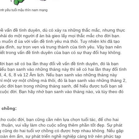
tình yêu
tuổi mậu thìn nam mạng
về vấn đề tình duyên, dù có xảy ra những thắc mắc, nhưng thực
phải do một người đ àn bà gieo lấy mọi thắc mắc cho đời bạn.
n muốn đ ùa với vấn đề tình yêu mà thôi. Tuy nhiên khi đã tạo
 đình, sự trọn vẹn và trung thành của tình yêu. Vậy bạn nên
ết trong vấn đề tình duyên của bạn có sự thay đổi hay không.
i bạn sẽ có ba lần thay đổi về vấn đề tình duyên, đó là bạn
Nếu bạn sanh vào những tháng này thì sẽ có hai lần thay đổi tình
3, 4, 6, 8 và 12 Âm lịch. Nếu bạn sanh vào những tháng này
hỉ một vợ một chồng mà thôi, đó là bạn sanh vào những tháng 2,
cuộc đời bạn trong những tháng sanh, để hiểu được tuổi bạn sẽ
t cuộc đời. Bạn hãy nhớ bạn sanh vào tháng nào, và tùy theo đó
, chồng:
cho cuộc đời, bạn cũng cần nên lựa chọn tuổi tác, để cho hai
 thuận, vui vầy làm cho cuộc sống thêm phần tốt đẹp. Sự phát
ông cũng do hai tuổi vợ chồng có được hợp nhau không. Nếu gặp
oàn êm ấm, sự phát triển nghề nghiệp càng trở nên phức tạp