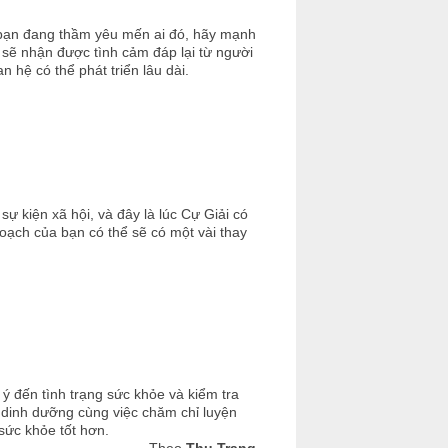
u bạn đang thầm yêu mến ai đó, hãy mạnh
 sẽ nhận được tình cảm đáp lại từ người
 hệ có thể phát triển lâu dài.
 kiện xã hội, và đây là lúc Cự Giải có
hoạch của bạn có thể sẽ có một vài thay
ý đến tình trạng sức khỏe và kiểm tra
 dinh dưỡng cùng việc chăm chỉ luyện
sức khỏe tốt hơn.