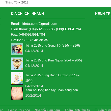
Nhãn:
Tử vi 2013
ĐỊA CHỈ CHI NHÁNH
KÊNH TR
a
Email: lidota.com@gmail.com
Điện thoại: (O4)632.77778 - (O8)66.864.794
Fax: (+84)66.864.794
Hotline: O9O2.48.38.35
Tử vi 2015 cho Song Tử (21/5 – 21/6)
04/12/2014
Tử vi 2015 cho Kim Ngưu (20/4 – 20/5)
04/12/2014
Tử vi 2015 cung Bạch Dương (21/3 –
19/4)
04/12/2014
Xem bói lòng bàn tay đoán sang hèn
10/2/2014
lực
Đơn vị thi công
Nhà thầu lâu năm
Thẩm định đầu tư
Tuyển dụn