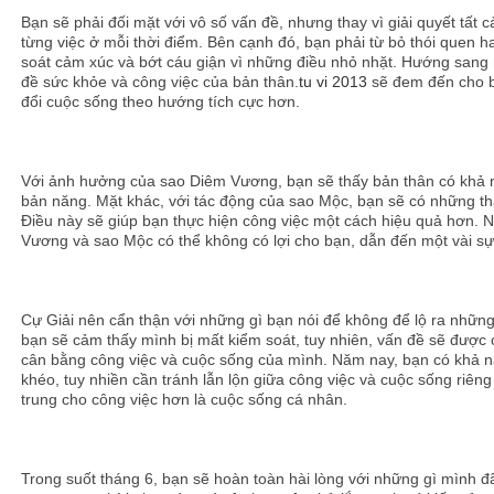
Bạn sẽ phải đối mặt với vô số vấn đề, nhưng thay vì giải quyết tất 
từng việc ở mỗi thời điểm. Bên cạnh đó, bạn phải từ bỏ thói quen h
soát cảm xúc và bớt cáu giận vì những điều nhỏ nhặt. Hướng sang
đề sức khỏe và công việc của bản thân.
tu vi 2013
sẽ đem đến cho bạ
đổi cuộc sống theo hướng tích cực hơn.
Với ảnh hưởng của sao Diêm Vương, bạn sẽ thấy bản thân có khả 
bản năng. Mặt khác, với tác động của sao Mộc, bạn sẽ có những th
Điều này sẽ giúp bạn thực hiện công việc một cách hiệu quả hơn.
Vương và sao Mộc có thể không có lợi cho bạn, dẫn đến một vài sự 
Cự Giải nên cẩn thận với những gì bạn nói để không để lộ ra những
bạn sẽ cảm thấy mình bị mất kiểm soát, tuy nhiên, vấn đề sẽ được 
cân bằng công việc và cuộc sống của mình. Năm nay, bạn có khả n
khéo, tuy nhiền cần tránh lẫn lộn giữa công việc và cuộc sống riêng
trung cho công việc hơn là cuộc sống cá nhân.
Trong suốt tháng 6, bạn sẽ hoàn toàn hài lòng với những gì mình đã