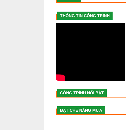
THÔNG TIN CÔNG TRÌNH
CÔNG TRÌNH NỔI BẬT
BẠT CHE NẮNG MƯA