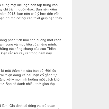
cả cùng một lúc, bạn nên tập trung vào
ay chỉ trích người khác. Bạn nên kiểm
 năm 2013, bạn nên chú ý hơn đến vấn
n những cơ hội cần thiết giúp bạn thay
năng phân tích mọi tình huống một cách
am vọng và mục tiêu của riêng mình.
 Những tác động chung của sao Thiên
kiện rắc rối xảy ra trong năm nay.
 bí mật thầm kín của bạn bè. Đôi lúc
cải thiện đáng kể nếu bạn cố gắng tự
ăng xử lý mọi tình huống một cách khôn
 tư. Bạn sẽ dành nhiều thời gian tập
 làm. Gia đình sẽ đóng vai trò quan