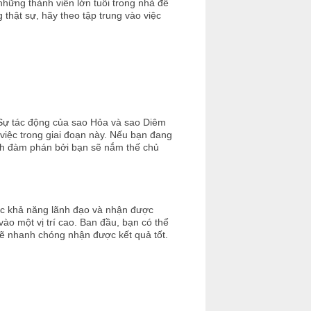
 những thành viên lớn tuổi trong nhà để
thật sự, hãy theo tập trung vào việc
 Sự tác động của sao Hỏa và sao Diêm
việc trong giai đoạn này. Nếu bạn đang
ạnh đàm phán bởi bạn sẽ nắm thế chủ
ợc khả năng lãnh đạo và nhận được
vào một vị trí cao. Ban đầu, bạn có thể
ẽ nhanh chóng nhận được kết quả tốt.