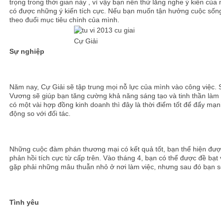
trọng trong thời gian này , vì vậy bạn nên thử lắng nghe ý kiến của
có được những ý kiến tích cực. Nếu bạn muốn tận hưởng cuộc sống 
theo đuổi mục tiêu chính của mình.
Cự Giải
Sự nghiệp
Năm nay, Cự Giải sẽ tập trung mọi nỗ lực của mình vào công việc.
Vương sẽ giúp bạn tăng cường khả năng sáng tạo và tinh thần làm 
có một vài hợp đồng kinh doanh thì đây là thời điểm tốt để đẩy m
động so với đối tác.
Những cuộc đàm phán thương mại có kết quả tốt, bạn thể hiện đư
phản hồi tích cực từ cấp trên. Vào tháng 4, bạn có thể được đề bạt 
gặp phải những mâu thuẫn nhỏ ở nơi làm việc, nhưng sau đó bạn s
Tình yêu