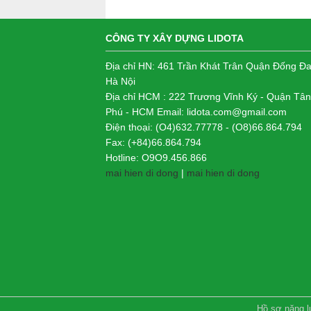
CÔNG TY XÂY DỰNG LIDOTA
Địa chỉ HN: 461 Trần Khát Trân Quận Đống Đ
Hà Nội
Địa chỉ HCM : 222 Trương Vĩnh Ký - Quận Tân
Phú - HCM Email: lidota.com@gmail.com
Điện thoại: (O4)632.77778 - (O8)66.864.794
Fax: (+84)66.864.794
Hotline: O9O9.456.866
mai hien di dong
|
mai hien di dong
Hồ sơ năng 