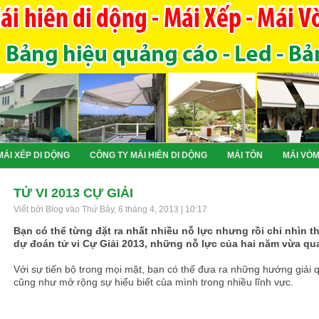
MÁI XẾP DI DỘNG
CÔNG TY MÁI HIÊN DI DỘNG
MÁI TÔN
MÁI VÒ
TỬ VI 2013 CỰ GIẢI
Viết bởi Blog vào Thứ Bảy, 6 tháng 4, 2013 | 10:17
Bạn có thể từng đặt ra nhất nhiều nỗ lực nhưng rồi chỉ nhìn t
dự đoán tử vi Cự Giải 2013, những nỗ lực của hai năm vừa qua
Với sự tiến bộ trong mọi mặt, bạn có thể đưa ra những hướng giải q
cũng như mở rộng sự hiểu biết của mình trong nhiều lĩnh vực.